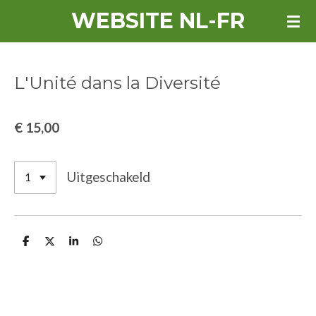
WEBSITE NL-FR
Ga
direct
naar
de
L'Unité dans la Diversité
hoofdinhoud
€ 15,00
Uitgeschakeld
D
D
S
D
e
e
h
e
l
e
a
l
e
l
r
e
n
e
n