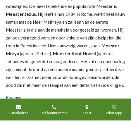
woestijnen. De meeste bekende en populairste Meester is
Meester Jezus
, Hij leeft sinds 1984 in Rome, werkt heel nauw
samen met de Heer Maitreya en zal één van de eerste
Meester zijn die aan de mensheid voorgesteld zal worden. Hij
zal ook vergezeld worden door enkele van zijn discipelen die
toen in Palestina met Hem aanwezig waren, zoals
Meester
Morya
(apostel Petrus),
Meester Koot Hoomi
(apostel
Johannes de geliefde) en nog anderen. Het zal een openbaring
zijn, omdat de dood op een andere manier geïnterpreteerd zal
worden, er zal niet meer voor de dood gevreesd worden, de
dood zal niet meer de stempel van een definitief einde krijgen.
Bronnen:
Benjamin Creme, Maitreya’s Missie tome II en III, De
E-mailadres
Telefoonnummer
Kaart
WhatsApp
wederverschijning van de Christus en de Meesters van Wijsheid,
De Leringen van de Oude Wijsheid