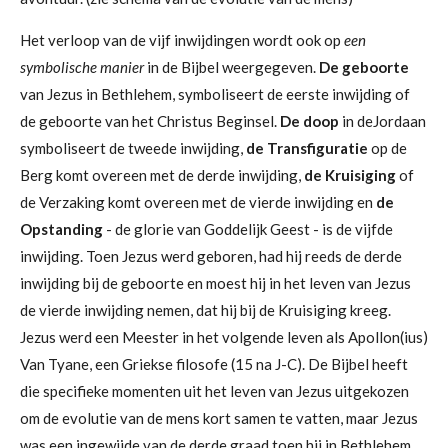
Het verloop van de vijf inwijdingen wordt ook op
een
symbolische manier
in de Bijbel weergegeven.
De geboorte
van Jezus in Bethlehem, symboliseert de eerste inwijding of
de geboorte van het Christus Beginsel.
De doop
in deJordaan
symboliseert de tweede inwijding,
de Transfiguratie
op de
Berg komt overeen met de derde inwijding,
de Kruisiging
of
de Verzaking komt overeen met de vierde inwijding en
de
Opstanding
- de glorie van Goddelijk Geest - is de vijfde
inwijding. Toen Jezus werd geboren, had hij reeds de derde
inwijding bij de geboorte en moest hij in het leven van Jezus
de vierde inwijding nemen, dat hij bij de Kruisiging kreeg.
Jezus werd een Meester in het volgende leven als Apollon(ius)
Van Tyane, een Griekse filosofe (15 na J-C). De Bijbel heeft
die specifieke momenten uit het leven van Jezus uitgekozen
om de evolutie van de mens kort samen te vatten, maar Jezus
was een ingewijde van de derde graad toen hij in Bethlehem