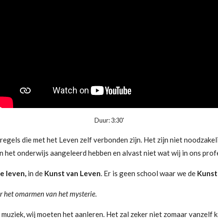
Duur: 3:30'
, regels die met het Leven zelf verbonden zijn. Het zijn niet noodzake
het onderwijs aangeleerd hebben en alvast niet wat wij in ons prof
e leven,
in de
Kunst van Leven
. Er is geen school waar we de
Kunst
ar het omarmen van het mysterie.
of muziek, wij moeten het aanleren. Het zal zeker niet zomaar vanzelf 