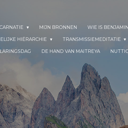
INCARNATIE
MIJN BRONNEN
WIE IS BENJAMI
ELIJKE HIËRARCHIE
TRANSMISSIEMEDITATIE
LARINGSDAG
DE HAND VAN MAITREYA
NUTTI