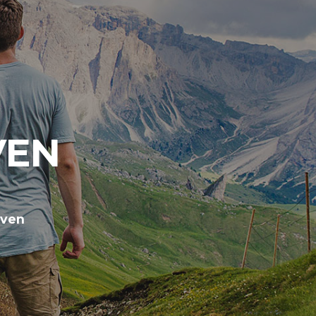
VEN
even