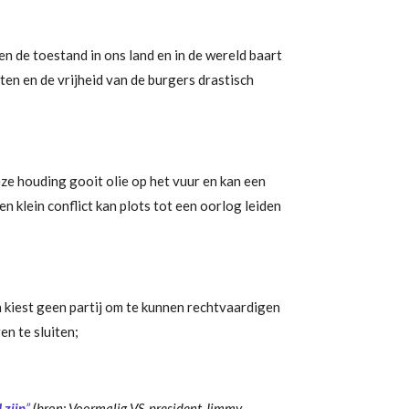
en de toestand in ons land en in de wereld baart
en en de vrijheid van de burgers drastisch
eze houding gooit olie op het vuur en kan een
 klein conflict kan plots tot een oorlog leiden
 kiest geen partij om te kunnen rechtvaardigen
n te sluiten;
 zijn
”
(
bron: Voormalig VS-president Jimmy