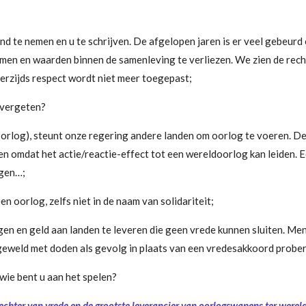
nd te nemen en u te schrijven. De afgelopen jaren is er veel gebeurd 
en en waarden binnen de samenleving te verliezen. We zien de recht
erzijds respect wordt niet meer toegepast;
l vergeten?
in oorlog), steunt onze regering andere landen om oorlog te voeren. D
 omdat het actie/reactie-effect tot een wereldoorlog kan leiden. Een
igen…;
en oorlog, zelfs niet in de naam van solidariteit;
n en geld aan landen te leveren die geen vrede kunnen sluiten. Men
eweld met doden als gevolg in plaats van een vredesakkoord probere
wie bent u aan het spelen?
vechter van vrede en de grootste leverancier van oorlogswapens ter wereld