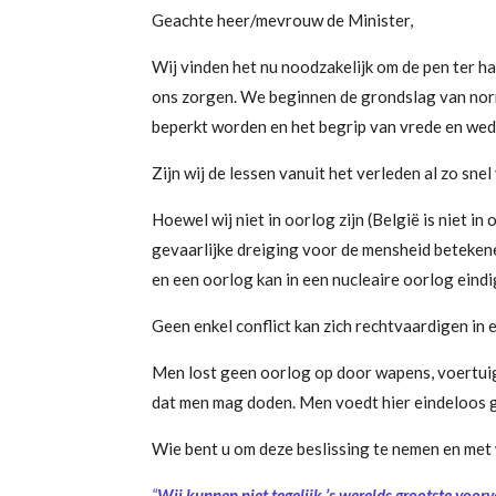
Geachte heer/mevrouw de Minister,
Wij vinden het nu noodzakelijk om de pen ter ha
ons zorgen. We beginnen de grondslag van norm
beperkt worden en het begrip van vrede en wed
Zijn wij de lessen vanuit het verleden al zo sne
Hoewel wij niet in oorlog zijn (België is niet 
gevaarlijke dreiging voor de mensheid betekenen
en een oorlog kan in een nucleaire oorlog eind
Geen enkel conflict kan zich rechtvaardigen in e
Men lost geen oorlog op door wapens, voertuige
dat men mag doden. Men voedt hier eindeloos g
Wie bent u om deze beslissing te nemen en met 
“
Wij kunnen niet tegelijk ’s werelds grootste voor