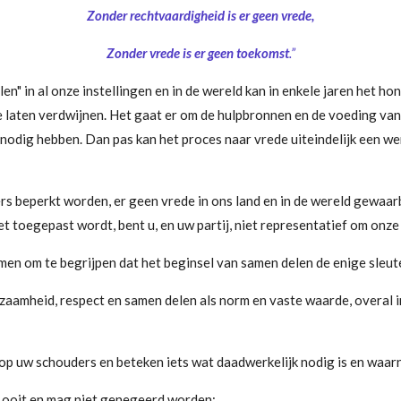
Zonder rechtvaardigheid is er geen vrede,
Zonder vrede is er geen toekomst
.”
" in al onze instellingen en in de wereld kan in enkele jaren het h
e laten verdwijnen. Het gaat er om de hulpbronnen en de voeding van 
nodig hebben. Dan pas kan het proces naar vrede uiteindelijk een wer
ers beperkt worden, er geen vrede in ons land en in de wereld gewaa
t toegepast wordt, bent u, en uw partij, niet representatief om onze
en om te begrijpen dat het beginsel van samen delen de enige sleute
zaamheid, respect en samen delen als norm en vaste waarde, overal in
p uw schouders en beteken iets wat daadwerkelijk nodig is en waar
n ooit en mag niet genegeerd worden;