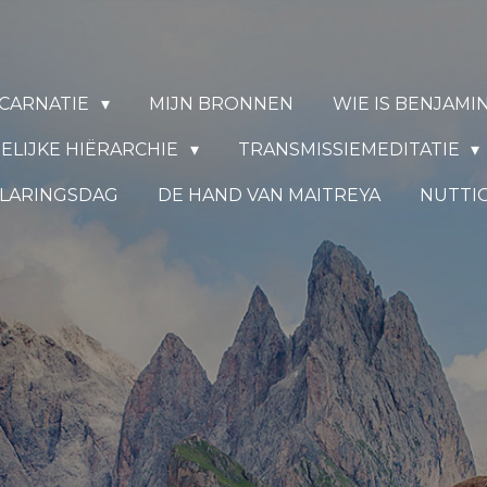
INCARNATIE
MIJN BRONNEN
WIE IS BENJAMI
ELIJKE HIËRARCHIE
TRANSMISSIEMEDITATIE
LARINGSDAG
DE HAND VAN MAITREYA
NUTTI