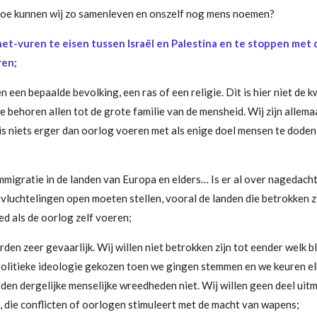
 hoe kunnen wij zo samenleven en onszelf nog mens noemen?
-het-vuren te eisen tussen Israël en Palestina en te stoppen met
ren;
en een bepaalde bevolking, een ras of een religie. Dit is hier niet de kwe
 behoren allen tot de grote familie van de mensheid. Wij zijn allemaa
s niets erger dan oorlog voeren met als enige doel mensen te doden
mmigratie in de landen van Europa en elders… Is er al over nagedach
vluchtelingen open moeten stellen, vooral de landen die betrokken z
d als de oorlog zelf voeren;
rden zeer gevaarlijk. Wij willen niet betrokken zijn tot eender welk 
olitieke ideologie gekozen toen we gingen stemmen en we keuren elk
arden dergelijke menselijke wreedheden niet. Wij willen geen deel uitm
dt, die conflicten of oorlogen stimuleert met de macht van wapens;