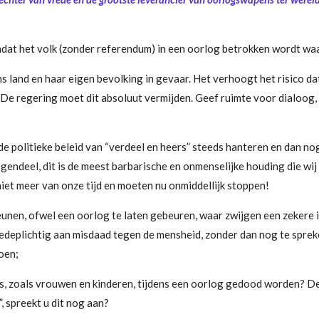
mdat het volk (zonder referendum) in een oorlog betrokken wordt waar
s land en haar eigen bevolking in gevaar. Het verhoogt het risico d
. De regering moet dit absoluut vermijden. Geef ruimte voor dialoog, 
e politieke beleid van “verdeel en heers” steeds hanteren en dan no
gendeel, dit is de meest barbarische en onmenselijke houding die wij
niet meer van onze tijd en moeten nu onmiddellijk stoppen!
eunen, ofwel een oorlog te laten gebeuren, waar zwijgen een zekere
medeplichtig aan misdaad tegen de mensheid, zonder dan nog te spre
oen;
, zoals vrouwen en kinderen, tijdens een oorlog gedood worden? D
”, spreekt u dit nog aan?