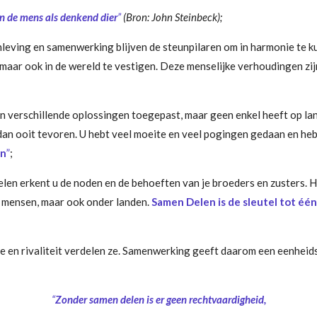
an de mens als denkend dier
”
(Bron: John Steinbeck);
leving en samenwerking blijven de steunpilaren om in harmonie te kun
maar ook in de wereld te vestigen. Deze menselijke verhoudingen zijn
 en verschillende oplossingen toegepast, maar geen enkel heeft op l
r dan ooit tevoren. U hebt veel moeite en veel pogingen gedaan en he
en
”
;
en erkent u de noden en de behoeften van je broeders en zusters. He
 mensen, maar ook onder landen.
Samen Delen is de sleutel tot é
n rivaliteit verdelen ze. Samenwerking geeft daarom een eenheidsgev
“
Zonder samen delen is er geen rechtvaardigheid,